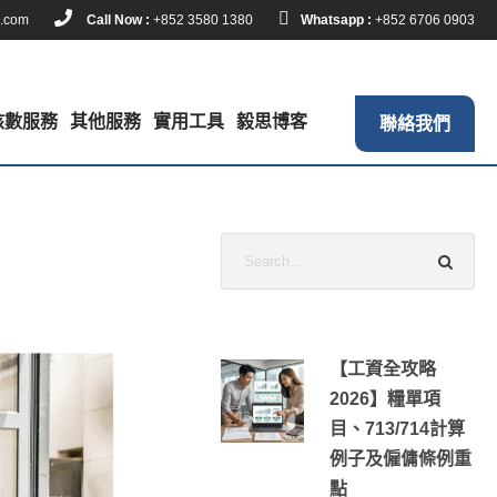
k.com
Call Now :
+852 3580 1380
Whatsapp :
+852 6706 0903
核數服務
其他服務
實用工具
毅思博客
聯絡我們
【工資全攻略
2026】糧單項
目、713/714計算
例子及僱傭條例重
點