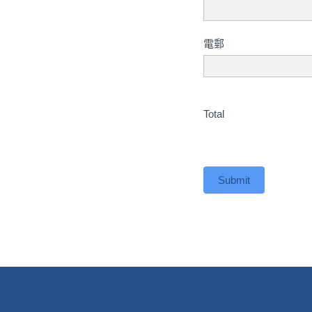
電郵
Total
Submit