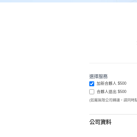
合
選擇服務
加新合夥人 $500
夥
合夥人退出 $500
人
(如屬無限公司轉讓，請同時
變
更
公司資料
申
請