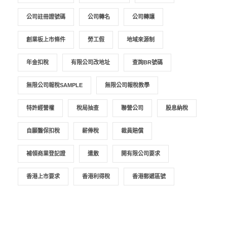
公司註冊證號碼
公司轉名
公司轉讓
創業板上市條件
勞工假
地域來源制
年金扣稅
有限公司改地址
查詢BR號碼
無限公司報稅SAMPLE
無限公司報稅教學
特許經營權
稅局抽查
聯營公司
股息納稅
自願醫保扣稅
薪俸稅
裁員賠償
補領商業登記證
遣散
開有限公司要求
香港上市要求
香港利得稅
香港郵遞區號