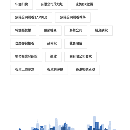
年金扣稅
有限公司改地址
查詢BR號碼
無限公司報稅SAMPLE
無限公司報稅教學
特許經營權
稅局抽查
聯營公司
股息納稅
自願醫保扣稅
薪俸稅
裁員賠償
補領商業登記證
遣散
開有限公司要求
香港上市要求
香港利得稅
香港郵遞區號