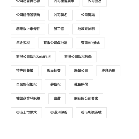
公司秘書自已做
公司秘書要求
公司股息
公司註冊證號碼
公司轉名
公司轉讓
創業板上市條件
勞工假
地域來源制
年金扣稅
有限公司改地址
查詢BR號碼
無限公司報稅SAMPLE
無限公司報稅教學
特許經營權
稅局抽查
聯營公司
股息納稅
自願醫保扣稅
薪俸稅
裁員賠償
補領商業登記證
遣散
開有限公司要求
香港上市要求
香港利得稅
香港郵遞區號