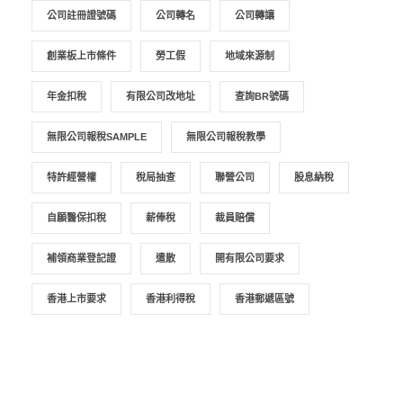
公司註冊證號碼
公司轉名
公司轉讓
創業板上市條件
勞工假
地域來源制
年金扣稅
有限公司改地址
查詢BR號碼
無限公司報稅SAMPLE
無限公司報稅教學
特許經營權
稅局抽查
聯營公司
股息納稅
自願醫保扣稅
薪俸稅
裁員賠償
補領商業登記證
遣散
開有限公司要求
香港上市要求
香港利得稅
香港郵遞區號