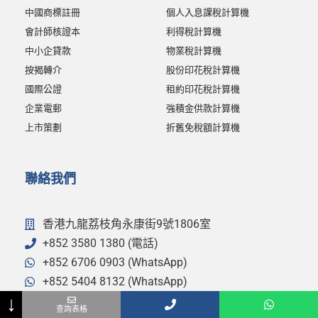
中國商標註冊
個人入息課稅計算機
會計師核證本
利得稅計算機
中小企貸款
物業稅計算機
按揭轉介
股份印花稅計算機
國際公證
租約印花稅計算機
企業電郵
強積金供款計算機
上市策劃
折舊免稅額計算機
聯絡我們
香港九龍荔枝角永康街9號1806室
+852 3580 1380 (電話)
+852 6706 0903 (WhatsApp)
+852 5404 8132 (WhatsApp)
↓
Name
Phone
Email
- 選擇查詢事項 -
Message
+852 3460 0216 (傳真)
查詢表格