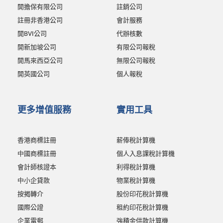
開擔保有限公司
註銷公司
註冊非香港公司
會計服務
開BVI公司
代辦核數
開新加坡公司
有限公司報稅
開馬來西亞公司
無限公司報稅
開英國公司
個人報稅
更多增值服務
實用工具
香港商標註冊
薪俸稅計算機
中國商標註冊
個人入息課稅計算機
會計師核證本
利得稅計算機
中小企貸款
物業稅計算機
按揭轉介
股份印花稅計算機
國際公證
租約印花稅計算機
企業電郵
強積金供款計算機