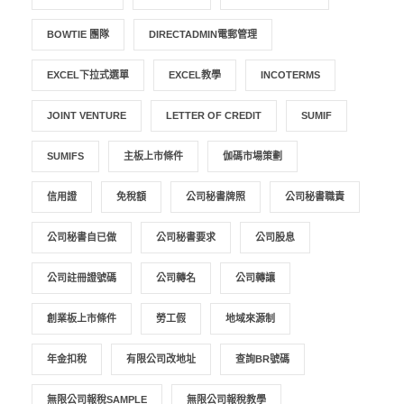
BOWTIE 團隊
DIRECTADMIN電郵管理
EXCEL下拉式選單
EXCEL教學
INCOTERMS
JOINT VENTURE
LETTER OF CREDIT
SUMIF
SUMIFS
主板上市條件
伽碼市場策劃
信用證
免稅額
公司秘書牌照
公司秘書職責
公司秘書自已做
公司秘書要求
公司股息
公司註冊證號碼
公司轉名
公司轉讓
創業板上市條件
勞工假
地域來源制
年金扣稅
有限公司改地址
查詢BR號碼
無限公司報稅SAMPLE
無限公司報稅教學