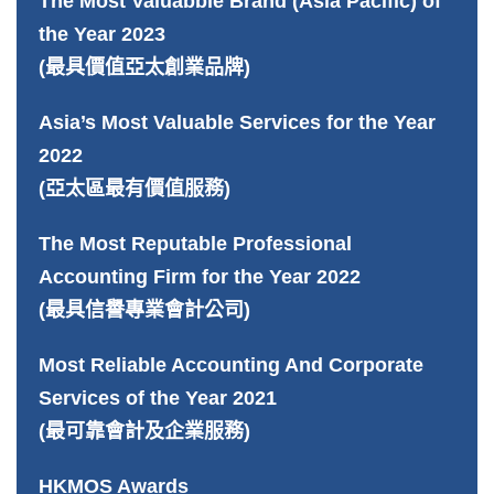
The Most Valuabble Brand (Asia Pacific) of
the Year 2023
(最具價值亞太創業品牌)
Asia’s Most Valuable Services for the Year
2022
(亞太區最有價值服務)
The Most Reputable Professional
Accounting Firm for the Year 2022
(最具信譽專業會計公司)
Most Reliable Accounting And Corporate
Services of the Year 2021
(最可靠會計及企業服務)
HKMOS Awards