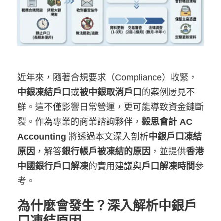
近年來，隨著合規要求（Compliance）收緊，
中銀凍結戶口
或
被中銀取消戶口
的案例屢見不
鮮。這不僅影響日常營運，更可能導致資金鏈斷
裂。作為專業的商業諮詢夥伴，
毅思會計 AC
Accounting
將透過本文深入剖析
中銀戶口凍結
原因
，解答
銀行帳戶被凍結的原因
，並提供
香港
中國銀行戶口解凍
的實用建議與
戶口解凍時間
參
考。
為什麼會發生？深入解析中銀戶