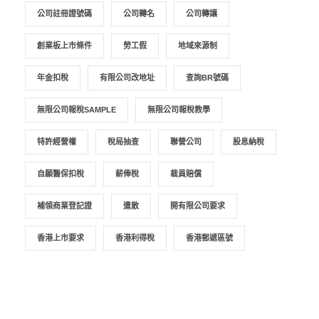
公司註冊證號碼
公司轉名
公司轉讓
創業板上市條件
勞工假
地域來源制
年金扣稅
有限公司改地址
查詢BR號碼
無限公司報稅SAMPLE
無限公司報稅教學
特許經營權
稅局抽查
聯營公司
股息納稅
自願醫保扣稅
薪俸稅
裁員賠償
補領商業登記證
遣散
開有限公司要求
香港上市要求
香港利得稅
香港郵遞區號