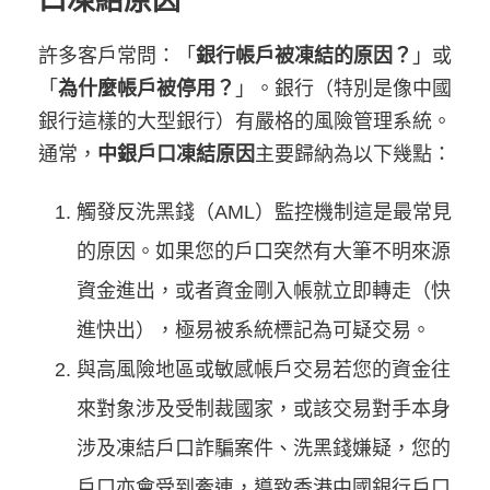
口凍結原因
許多客戶常問：「
銀行帳戶被凍結的原因？
」或
「
為什麼帳戶被停用？
」。銀行（特別是像中國
銀行這樣的大型銀行）有嚴格的風險管理系統。
通常，
中銀戶口凍結原因
主要歸納為以下幾點：
觸發反洗黑錢（AML）監控機制這是最常見
的原因。如果您的戶口突然有大筆不明來源
資金進出，或者資金剛入帳就立即轉走（快
進快出），極易被系統標記為可疑交易。
與高風險地區或敏感帳戶交易若您的資金往
來對象涉及受制裁國家，或該交易對手本身
涉及凍結戶口詐騙案件、洗黑錢嫌疑，您的
戶口亦會受到牽連，導致香港中國銀行戶口