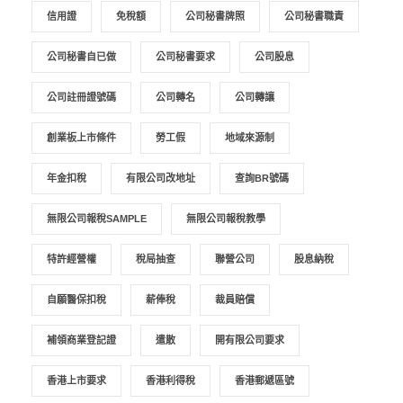
信用證
免稅額
公司秘書牌照
公司秘書職責
公司秘書自已做
公司秘書要求
公司股息
公司註冊證號碼
公司轉名
公司轉讓
創業板上市條件
勞工假
地域來源制
年金扣稅
有限公司改地址
查詢BR號碼
無限公司報稅SAMPLE
無限公司報稅教學
特許經營權
稅局抽查
聯營公司
股息納稅
自願醫保扣稅
薪俸稅
裁員賠償
補領商業登記證
遣散
開有限公司要求
香港上市要求
香港利得稅
香港郵遞區號