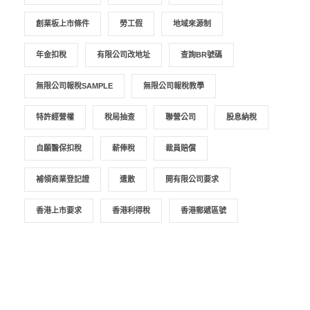
創業板上市條件
勞工假
地域來源制
年金扣稅
有限公司改地址
查詢BR號碼
無限公司報稅SAMPLE
無限公司報稅教學
特許經營權
稅局抽查
聯營公司
股息納稅
自願醫保扣稅
薪俸稅
裁員賠償
補領商業登記證
遣散
開有限公司要求
香港上市要求
香港利得稅
香港郵遞區號