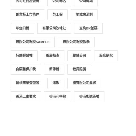
公司註冊證號碼
公司轉名
公司轉讓
創業板上市條件
勞工假
地域來源制
年金扣稅
有限公司改地址
查詢BR號碼
無限公司報稅SAMPLE
無限公司報稅教學
特許經營權
稅局抽查
聯營公司
股息納稅
自願醫保扣稅
薪俸稅
裁員賠償
補領商業登記證
遣散
開有限公司要求
香港上市要求
香港利得稅
香港郵遞區號