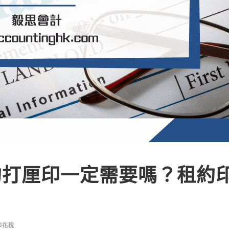
約打厘印一定需要嗎？租約
印花稅