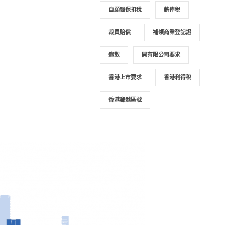
自願醫保扣稅
薪俸稅
裁員賠償
補領商業登記證
遣散
開有限公司要求
香港上市要求
香港利得稅
香港郵遞區號