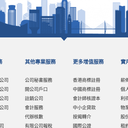
務
其他專業服務
更多增值服務
實
公司
公司秘書服務
香港商標註冊
薪
公司
開公司戶口
中國商標註冊
個
公司
註銷公司
會計師核證本
利
公司
會計服務
中小企貸款
物
代辦核數
按揭轉介
股
司
有限公司報稅
國際公證
租