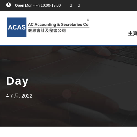
Open
Mon - Fri 10:00-19:00
主
Day
4 7 月, 2022