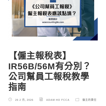
【僱主報稅表】
IR56B/56M有分別？
公司幫員工報稅教學
指南
26 2 月, 2026
ADAM HO FCCA
僱主的責任