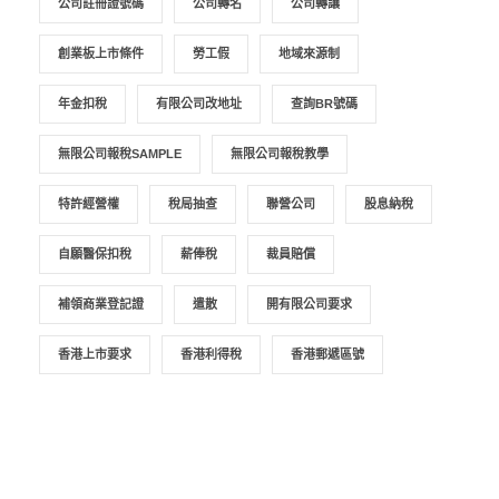
公司註冊證號碼
公司轉名
公司轉讓
創業板上市條件
勞工假
地域來源制
年金扣稅
有限公司改地址
查詢BR號碼
無限公司報稅SAMPLE
無限公司報稅教學
特許經營權
稅局抽查
聯營公司
股息納稅
自願醫保扣稅
薪俸稅
裁員賠償
補領商業登記證
遣散
開有限公司要求
香港上市要求
香港利得稅
香港郵遞區號