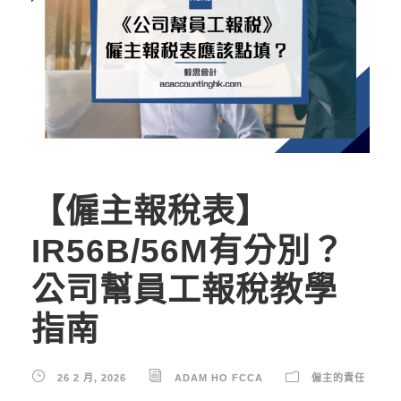
【僱主報稅表】
IR56B/56M有分別？
公司幫員工報稅教學
指南
26 2 月, 2026
ADAM HO FCCA
僱主的責任