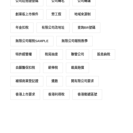
公司註冊證號碼
公司轉名
公司轉讓
創業板上市條件
勞工假
地域來源制
年金扣稅
有限公司改地址
查詢BR號碼
無限公司報稅SAMPLE
無限公司報稅教學
特許經營權
稅局抽查
聯營公司
股息納稅
自願醫保扣稅
薪俸稅
裁員賠償
補領商業登記證
遣散
開有限公司要求
香港上市要求
香港利得稅
香港郵遞區號