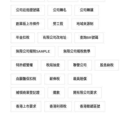
公司註冊證號碼
公司轉名
公司轉讓
創業板上市條件
勞工假
地域來源制
年金扣稅
有限公司改地址
查詢BR號碼
無限公司報稅SAMPLE
無限公司報稅教學
特許經營權
稅局抽查
聯營公司
股息納稅
自願醫保扣稅
薪俸稅
裁員賠償
補領商業登記證
遣散
開有限公司要求
香港上市要求
香港利得稅
香港郵遞區號