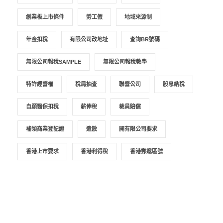
創業板上市條件
勞工假
地域來源制
年金扣稅
有限公司改地址
查詢BR號碼
無限公司報稅SAMPLE
無限公司報稅教學
特許經營權
稅局抽查
聯營公司
股息納稅
自願醫保扣稅
薪俸稅
裁員賠償
補領商業登記證
遣散
開有限公司要求
香港上市要求
香港利得稅
香港郵遞區號