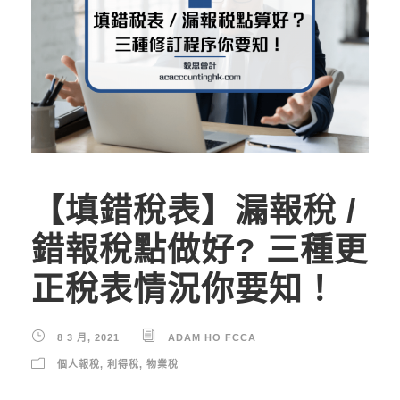
【填錯稅表】漏報稅 /
錯報稅點做好? 三種更
正稅表情況你要知！
8 3 月, 2021
ADAM HO FCCA
個人報稅
,
利得稅
,
物業稅