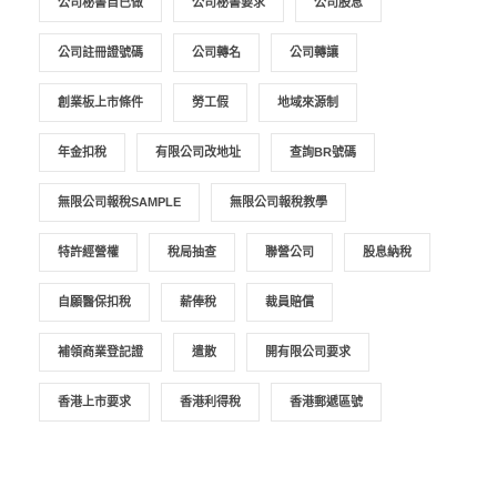
公司秘書自已做
公司秘書要求
公司股息
公司註冊證號碼
公司轉名
公司轉讓
創業板上市條件
勞工假
地域來源制
年金扣稅
有限公司改地址
查詢BR號碼
無限公司報稅SAMPLE
無限公司報稅教學
特許經營權
稅局抽查
聯營公司
股息納稅
自願醫保扣稅
薪俸稅
裁員賠償
補領商業登記證
遣散
開有限公司要求
香港上市要求
香港利得稅
香港郵遞區號