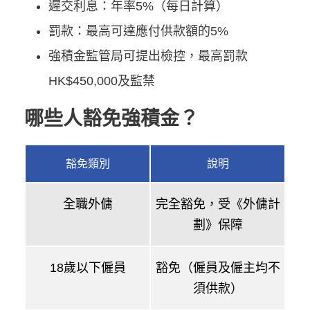
遲交利息：年率5%（每日計算）
罰款：最高可達應付供款額的5%
強積金監管局可提出檢控，最高罰款
HK$450,000及監禁
哪些人豁免強積金？
豁免類別
說明
全職外傭
完全豁免，受《外傭計
劃》保障
18歲以下僱員
豁免（僱員及僱主均不
須供款）