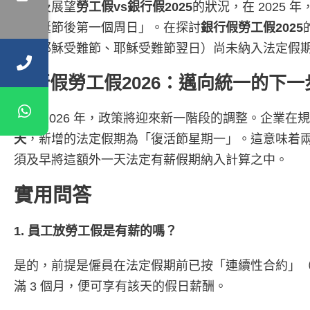
回顧及展望
勞工假vs銀行假2025
的狀況，在 2025
「聖誕節後第一個周日」。在探討
銀行假勞工假2025
一、耶穌受難節、耶穌受難節翌日）尚未納入法定假
銀行假勞工假2026：邁向統一的下一
踏入 2026 年，政策將迎來新一階段的調整。企業在
天
，新增的法定假期為「復活節星期一」。這意味着兩種
須及早將這額外一天法定有薪假期納入計算之中。
實用問答
1. 員工放勞工假是有薪的嗎？
是的，前提是僱員在法定假期前已按「連續性合約」（即連
滿 3 個月，便可享有該天的假日薪酬。