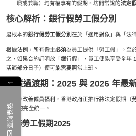
職或兼職）均有權享有的假期。坊間常說的
法定
核心解析：銀行假勞工假分別
最根本的
銀行假勞工假分別
在於「適用對象」與「法
根據法例，所有僱主
必須
為員工提供「勞工假」。至
之，如果合約訂明放「銀行假」，員工便能享受全年 
活節部分日子）便可能需要照常上班。
←
政策過渡期：2025 與 2026 年
為逐步改善僱員福利，香港政府正推行將法定假期（
查詢表格
17日
的完全統一。
香港勞工假期2025