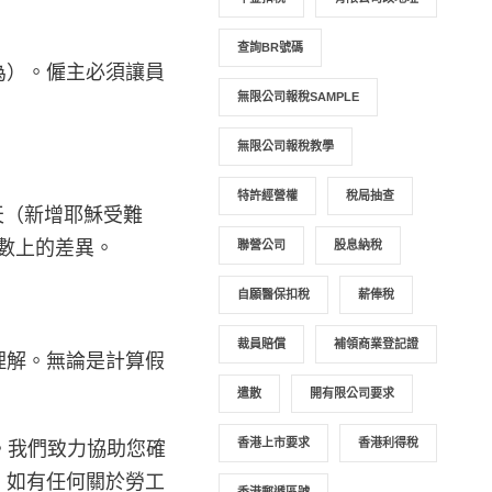
查詢BR號碼
為）。僱主必須讓員
無限公司報稅SAMPLE
無限公司報稅教學
特許經營權
稅局抽查
 天（新增耶穌受難
日數上的差異。
聯營公司
股息納稅
自願醫保扣稅
薪俸稅
裁員賠償
補領商業登記證
理解。無論是計算假
遣散
開有限公司要求
香港上市要求
香港利得稅
務。我們致力協助您確
。如有任何關於勞工