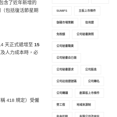
已包含了近年新增的
假期（包括復活節星期
SUMIFS
主板上市條件
伽碼市場策劃
信用證
免稅額
公司秘書牌照
4 天正式遞增至
15
公司秘書職責
運及人力成本時，必
公司秘書自已做
公司秘書要求
公司股息
公司註冊證號碼
公司轉名
公司轉讓
創業板上市條件
 418 規定）受僱
勞工假
地域來源制
年金扣稅
有限公司改地址