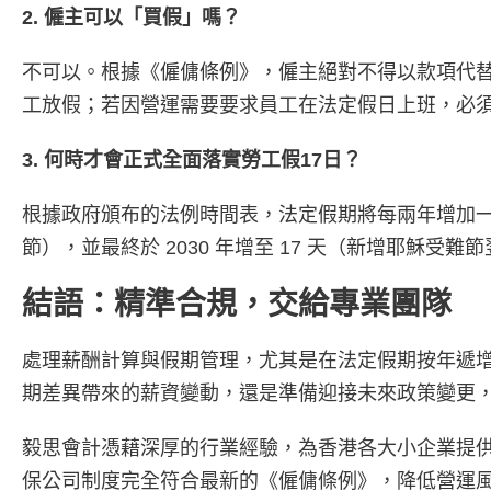
2. 僱主可以「買假」嗎？
不可以。根據《僱傭條例》，僱主絕對不得以款項代
工放假；若因營運需要要求員工在法定假日上班，必須在法例規定
3. 何時才會正式全面落實勞工假17日？
根據政府頒布的法例時間表，法定假期將每兩年增加一天。繼 
節），並最終於 2030 年增至 17 天（新增耶穌
結語：精準合規，交給專業團隊
處理薪酬計算與假期管理，尤其是在法定假期按年遞
期差異帶來的薪資變動，還是準備迎接未來政策變更
毅思會計憑藉深厚的行業經驗，為香港各大小企業提供一站
保公司制度完全符合最新的《僱傭條例》，降低營運