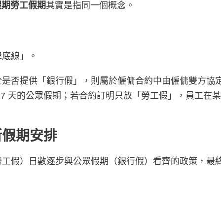
假期勞工假期
其實是指同一個概念。
律底線」。
於是否提供「銀行假」，則屬於僱傭合約中由僱傭雙方協
17 天的公眾假期；若合約訂明只放「勞工假」，員工在
最新假期安排
勞工假）日數逐步與公眾假期（銀行假）看齊的政策，最