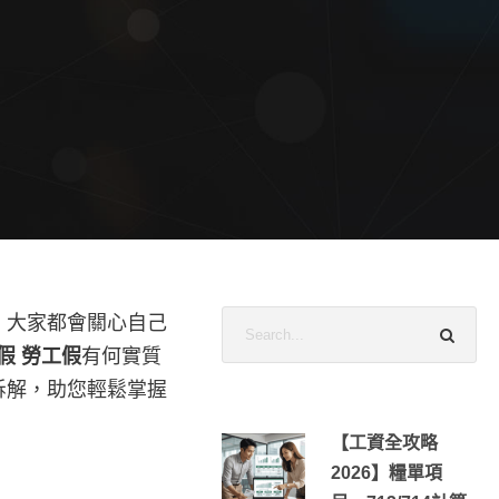
，大家都會關心自己
假 勞工假
有何實質
拆解，助您輕鬆掌握
【工資全攻略
2026】糧單項