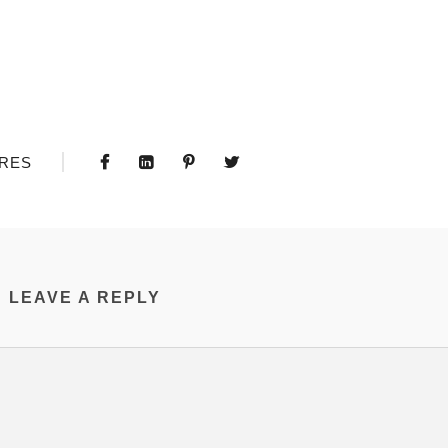
。
RES
LEAVE A REPLY