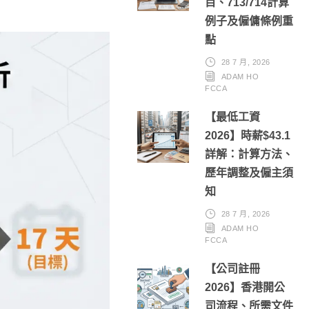
目、713/714計算
例子及僱傭條例重
點
28 7 月, 2026
ADAM HO
FCCA
【最低工資
2026】時薪$43.1
詳解：計算方法、
歷年調整及僱主須
知
28 7 月, 2026
ADAM HO
FCCA
【公司註冊
2026】香港開公
司流程、所需文件