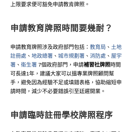
上限要求便可豁免申請教肯牌照。
申請教育牌照時間要幾耐？
申請教育牌照涉及政府部門包括：
教育局
、
土地
註冊處
、
地政總署
、
城市規劃署
、
消防處
、
屋宇
署
、
衛生署
7個政府部門，申請
補習社牌照
時間
可長達1年，建議大家可以搵專業牌照顧問幫
手，避免因為經驗不足或填錯表格，協助縮短申
請時間，減少不必要錯誤引至廷遲開業。
申請臨時註冊學校牌照程序