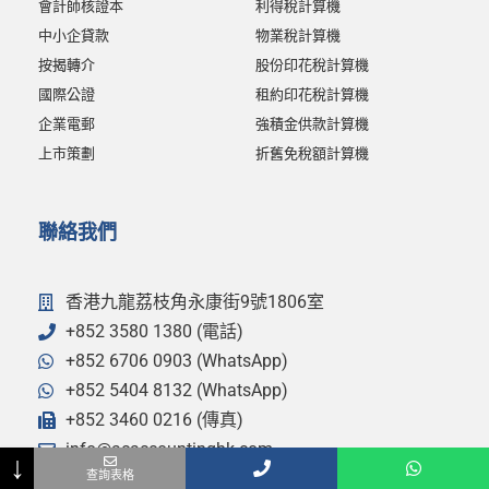
會計師核證本
利得稅計算機
中小企貸款
物業稅計算機
按揭轉介
股份印花稅計算機
國際公證
租約印花稅計算機
企業電郵
強積金供款計算機
上市策劃
折舊免稅額計算機
聯絡我們
香港九龍荔枝角永康街9號1806室
+852 3580 1380 (電話)
+852 6706 0903 (WhatsApp)
+852 5404 8132 (WhatsApp)
+852 3460 0216 (傳真)
info@acaccountinghk.com
↓
Name
Phone
Email
- 選擇查詢事項 -
Message
查詢表格
acaccounting