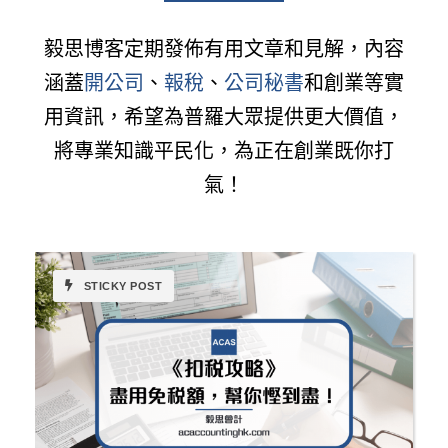
毅思博客定期發佈有用文章和見解，內容
涵蓋
開公司
、
報稅
、
公司秘書
和創業等實
用資訊，希望為普羅大眾提供更大價值，
將專業知識平民化，為正在創業既你打
氣！
STICKY POST