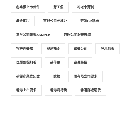
創業板上市條件
勞工假
地域來源制
年金扣稅
有限公司改地址
查詢BR號碼
無限公司報稅SAMPLE
無限公司報稅教學
特許經營權
稅局抽查
聯營公司
股息納稅
自願醫保扣稅
薪俸稅
裁員賠償
補領商業登記證
遣散
開有限公司要求
香港上市要求
香港利得稅
香港郵遞區號