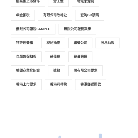
創業板上市條件
勞工假
地域來源制
年金扣稅
有限公司改地址
查詢BR號碼
無限公司報稅SAMPLE
無限公司報稅教學
特許經營權
稅局抽查
聯營公司
股息納稅
自願醫保扣稅
薪俸稅
裁員賠償
補領商業登記證
遣散
開有限公司要求
香港上市要求
香港利得稅
香港郵遞區號