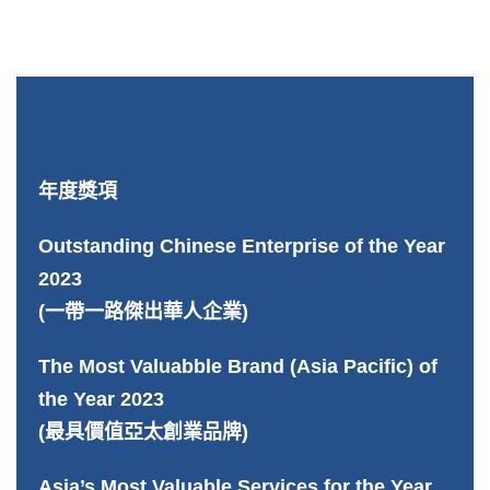
年度獎項
Outstanding Chinese Enterprise of the Year
2023
(一帶一路傑出華人企業)
The Most Valuabble Brand (Asia Pacific) of
the Year 2023
(最具價值亞太創業品牌)
Asia’s Most Valuable Services for the Year