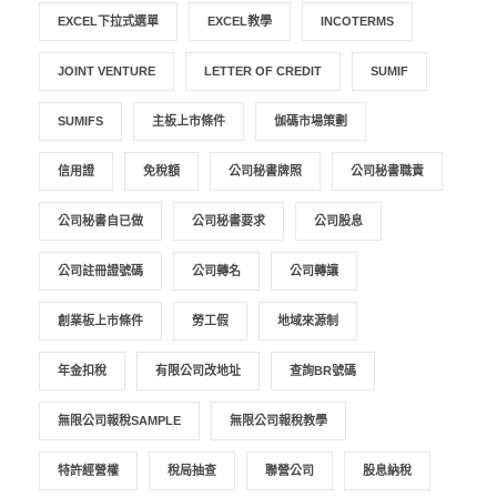
EXCEL下拉式選單
EXCEL教學
INCOTERMS
JOINT VENTURE
LETTER OF CREDIT
SUMIF
SUMIFS
主板上市條件
伽碼市場策劃
信用證
免稅額
公司秘書牌照
公司秘書職責
公司秘書自已做
公司秘書要求
公司股息
公司註冊證號碼
公司轉名
公司轉讓
創業板上市條件
勞工假
地域來源制
年金扣稅
有限公司改地址
查詢BR號碼
無限公司報稅SAMPLE
無限公司報稅教學
特許經營權
稅局抽查
聯營公司
股息納稅