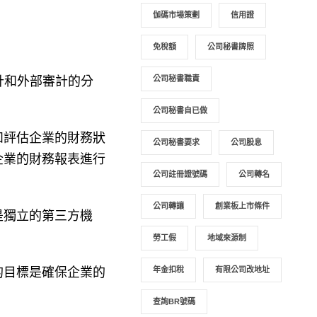
伽碼市場策劃
信用證
免稅額
公司秘書牌照
計和外部審計的分
公司秘書職責
公司秘書自已做
和評估企業的財務狀
公司秘書要求
公司股息
企業的財務報表進行
公司註冊證號碼
公司轉名
公司轉讓
創業板上市條件
是獨立的第三方機
勞工假
地域來源制
的目標是確保企業的
年金扣稅
有限公司改地址
查詢BR號碼