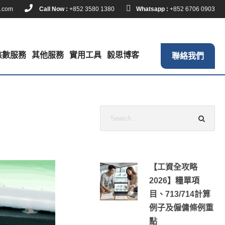
k.com
Call Now :
+852 3580 1380
Whatsapp :
+852 6706 0903
核數服務
其他服務
實用工具
毅思博客
聯絡我們
【工資全攻略
2026】糧單項
目、713/714計算
例子及僱傭條例重
點