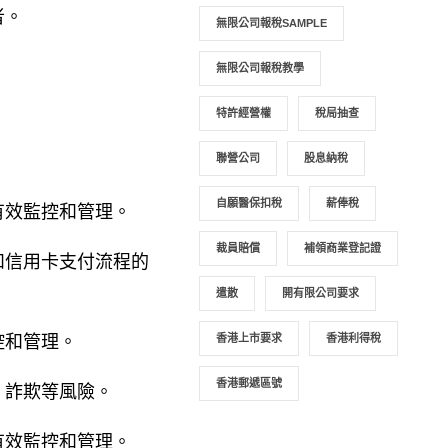
者。
無限公司報稅SAMPLE
無限公司報稅教學
特許經營權
稅局抽查
聯營公司
股息納稅
自願醫保扣稅
薪俸稅
有效監控和管理。
裁員賠償
補領商業登記證
和信用卡支付流程的
遣散
開有限公司要求
控和管理。
香港上市要求
香港利得稅
香港郵遞區號
、詐欺等風險。
有效監控和管理。