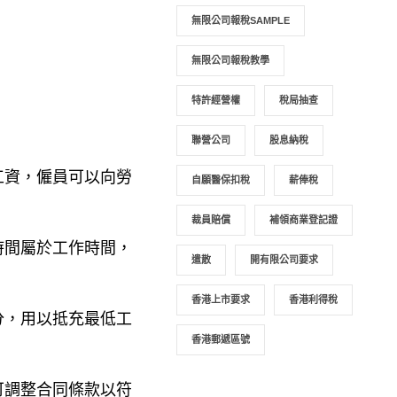
無限公司報稅SAMPLE
無限公司報稅教學
特許經營權
稅局抽查
聯營公司
股息納稅
工資，僱員可以向勞
自願醫保扣稅
薪俸稅
裁員賠償
補領商業登記證
時間屬於工作時間，
遣散
開有限公司要求
香港上市要求
香港利得稅
分，用以抵充最低工
香港郵遞區號
可調整合同條款以符