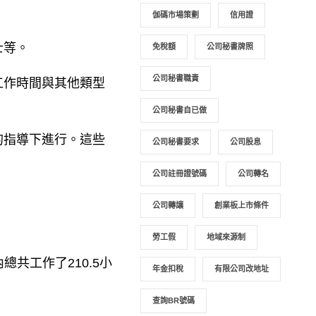
伽碼市場策劃
信用證
士等。
免稅額
公司秘書牌照
公司秘書職責
工作時間與其他類型
公司秘書自已做
的指導下進行。這些
公司秘書要求
公司股息
公司註冊證號碼
公司轉名
公司轉讓
創業板上市條件
勞工假
地域來源制
共工作了210.5小
年金扣稅
有限公司改地址
查詢BR號碼