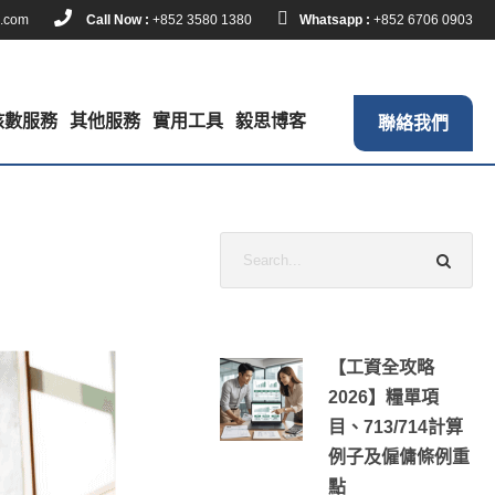
k.com
Call Now :
+852 3580 1380
Whatsapp :
+852 6706 0903
核數服務
其他服務
實用工具
毅思博客
聯絡我們
【工資全攻略
2026】糧單項
目、713/714計算
例子及僱傭條例重
點