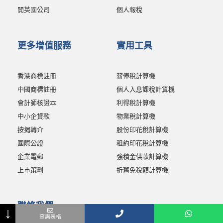
開英國公司
個人報稅
更多增值服務
實用工具
香港商標註冊
薪俸稅計算機
中國商標註冊
個人入息課稅計算機
會計師核證本
利得稅計算機
中小企貸款
物業稅計算機
按揭轉介
股份印花稅計算機
國際公證
租約印花稅計算機
企業電郵
強積金供款計算機
上市策劃
折舊免稅額計算機
聯絡我們
↓
Name
Phone
Email
- 選擇查詢事項 -
Message
查詢表格