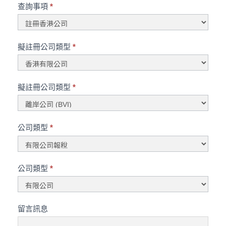
聯
查詢事項
*
絡
我
查
擬註冊公司類型
*
們
詢
事
項
擬註冊公司類型
*
公司類型
*
公司類型
*
公
留言訊息
司