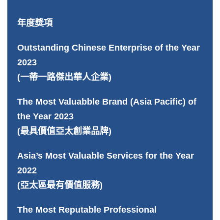
年度獎項
Outstanding Chinese Enterprise of the Year
2023
(一帶一路傑出華人企業)
The Most Valuabble Brand (Asia Pacific) of
the Year 2023
(最具價值亞太創業品牌)
Asia’s Most Valuable Services for the Year
2022
(亞太區最有價值服務)
The Most Reputable Professional