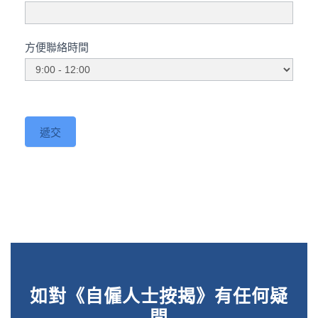
方便聯絡時間
方
便
聯
遞交
絡
時
間
如對《自僱人士按揭》有任何疑
問