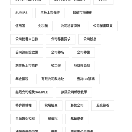
SUMIFS
主板上市條件
伽碼市場策劃
信用證
免稅額
公司秘書牌照
公司秘書職責
公司秘書自已做
公司秘書要求
公司股息
公司註冊證號碼
公司轉名
公司轉讓
創業板上市條件
勞工假
地域來源制
年金扣稅
有限公司改地址
查詢BR號碼
無限公司報稅SAMPLE
無限公司報稅教學
特許經營權
稅局抽查
聯營公司
股息納稅
自願醫保扣稅
薪俸稅
裁員賠償